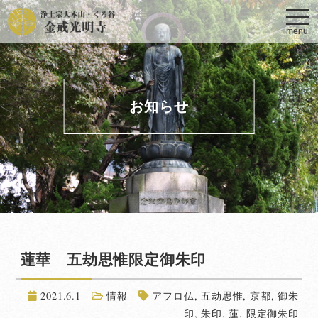
toggl
navig
menu
お知らせ
蓮華 五劫思惟限定御朱印
2021.6.1
情報
アフロ仏
,
五劫思惟
,
京都
,
御朱
印
,
朱印
,
蓮
,
限定御朱印