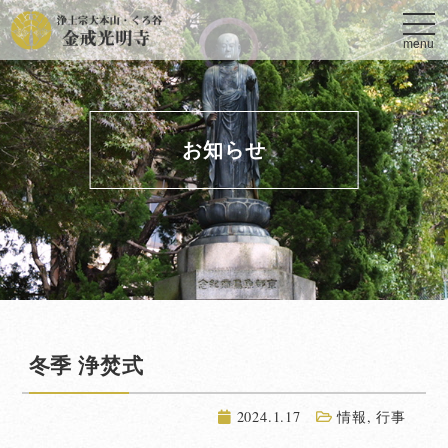
toggl
navig
menu
お知らせ
冬季 浄焚式
2024.1.17
情報
,
行事