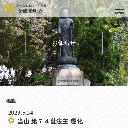
toggl
navig
menu
お知らせ
掲載
2023.5.24
当山 第７４世法主 遷化