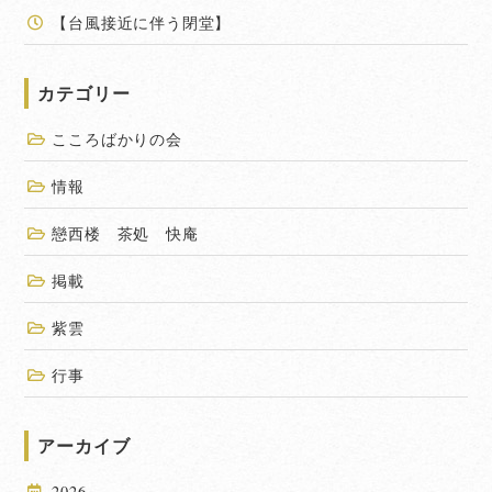
【台風接近に伴う閉堂】
カテゴリー
こころばかりの会
情報
戀西楼 茶処 快庵
掲載
紫雲
行事
アーカイブ
2026