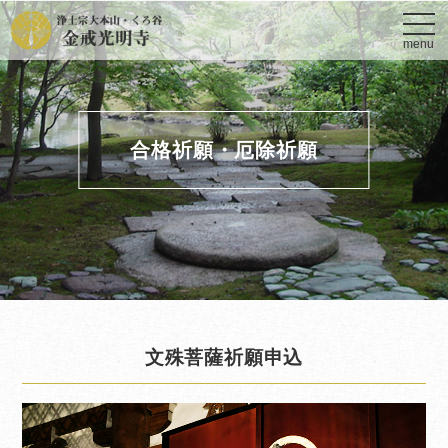
toggl
navig
menu
合格祈願・厄除祈願
文殊菩薩祈願申込